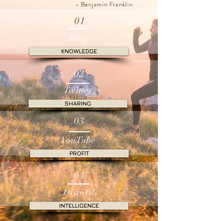
- Benjamin Franklin
01
Blog
KNOWLEDGE
02
Twitter
SHARING
03
YouTube
PROFIT
04
Discord
INTELLIGENCE